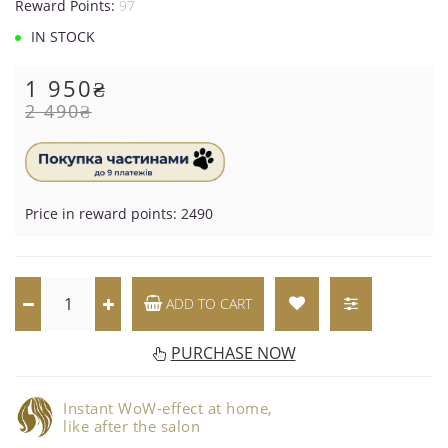
Reward Points:
97
IN STOCK
1 950₴
2 490₴
Price in reward points: 2490
ADD TO CART
PURCHASE NOW
Instant WoW-effect at home,
like after the salon