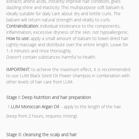
extracts amino acids, instantly improve hair condition, gives
dazzling shine and elasticity. This multipurpose soft balsam is
ideally suitable for daily care about dry and brittle curls. The
balsam will return natural strength and vitality to curls.
Contraindication:
individual intolerance to the components,
inflammation, excessive dryness of the skin. not hypoallergenic.
How to use:
apply a small amount of balsam to towel-dried hair.
Lightly massage and distribute over the entire length. Leave for
1-3 minutes and rinse thoroughly.
Doesn't contain substances harmful to health.
IMPORTANT:
to achieve the maximum effect, it is recommended
to use LUM Black Seed Oil Power shampoo in combination with
other levels of hair care from LUM.
Stage I: Deep Nutrition and hair preparation
1.
LUM Moroccan Argan Oil
– apply to the length of the hair.
(keep from 2 hours, requires rinsing)
Stage II: cleansing the scalp and hair