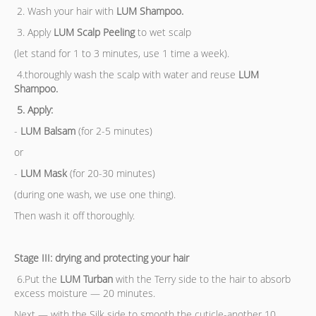
2. Wash your hair with
LUM Shampoo.
3. Apply
LUM Scalp Peeling
to wet scalp
(let stand for 1 to 3 minutes, use 1 time a week).
4.thoroughly wash the scalp with water and reuse
LUM
Shampoo.
5. Apply:
-
LUM Balsam
(for 2-5 minutes)
or
-
LUM Mask
(for 20-30 minutes)
(during one wash, we use one thing).
Then wash it off thoroughly.
Stage III: drying and protecting your hair
6.Put the
LUM Turban
with the Terry side to the hair to absorb
excess moisture — 20 minutes.
Next — with the Silk side to smooth the cuticle-another 10