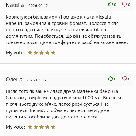
Natella
0
0
2026-06-12
Користуюся бальзамом Люм вже кілька місяців і
нарешті замовила літровий формат. Волосся після
нього гладеньке, блискуче та виглядає більш
доглянутим. Подобається, що він не обтяжує навіть
тонке волосся. Дуже комфортний засіб на кожен день.
My vote:
Олена
0
0
2026-02-05
Після того як закінчилася друга маленька баночка
бальзаму, вирішила одразу взяти 1000 мл. Волосся
після нього дуже м’яке, легко розчісується і не
пушиться. Великий об’єм виявився ще й дуже
вигідним, особливо для довгого волосся.
My vote: