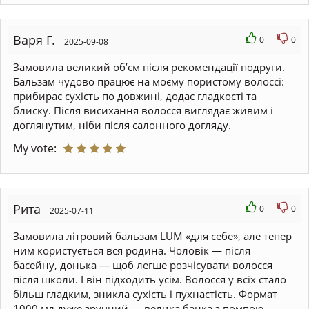
Варя Г.
0
0
2025-09-08
Замовила великий об’єм після рекомендації подруги.
Бальзам чудово працює на моєму пористому волоссі:
прибирає сухість по довжині, додає гладкості та
блиску. Після висихання волосся виглядає живим і
доглянутим, ніби після салонного догляду.
My vote:
Рита
0
0
2025-07-11
Замовила літровий бальзам LUM «для себе», але тепер
ним користується вся родина. Чоловік — після
басейну, донька — щоб легше розчісувати волосся
після школи. І він підходить усім. Волосся у всіх стало
більш гладким, зникла сухість і пухнастість. Формат
1000 мл дуже зручний — велика банка з помпою,