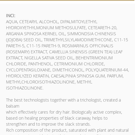
INCI:
AQUA, CETEARYL ALCOHOL, DIPALMITOYLETHYL
HYDROXYETHYLMONIUM METHOSULFATE, CETEARETH-20,
ARGANIA SPINOSA KERNEL OIL, SIMMONDSIA CHINENSIS
(JOJOBA) SEED OIL, TRIMETHYLSILYLAMODIMETHICONE, C11-15
PARETH-5, C11-15 PARETH-9, ROSMARINUS OFFICINALIS
(ROSEMARY) EXTRACT, CAMELLIA SINENSIS (GREEN TEA) LEAF
EXTRACT, NIGELLA SATIVA SEED OIL, BEHENTRIMONIUM
CHLORIDE, PANTHENOL, CETRIMONIUM CHLORIDE,
CYCLOPENTASILOXANE, DIMETHICONOL, POLYQUATERNIUM-44,
HYDROLYZED KERATIN, CAESALPINIA SPINOSA GUM, PARFUM,
METHYLCHLOROISOTHIAZOLINONE, METHYL
ISOTHIAZOLINONE.
The best technologists together with a trichologist, created a
balsam
which effectively cares for dry hair. Biologically active complex,
based on healing properties of black caraway, helps to
strengthen and to improve the slack strands.
Rich composition of the product, saturated with plant and natural