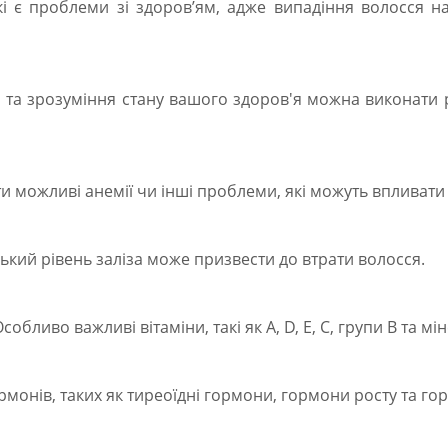
які є проблеми зі здоровʼям, адже випадіння волосся 
а зрозуміння стану вашого здоров'я можна виконати ряд
и можливі анемії чи інші проблеми, які можуть впливати
зький рівень заліза може призвести до втрати волосся.
собливо важливі вітаміни, такі як A, D, E, C, групи B та мі
рмонів, таких як тиреоїдні гормони, гормони росту та го