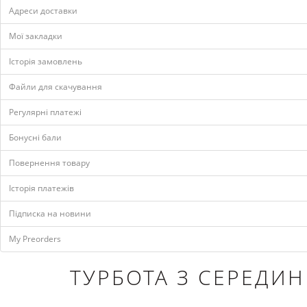
Адреси доставки
Мої закладки
Історія замовлень
Файли для скачування
Регулярні платежі
Бонусні бали
Повернення товару
Історія платежів
Підписка на новини
My Preorders
ТУРБОТА З СЕРЕДИН