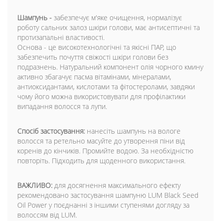
Шампунь -
забезпечує м'яке очищення, нормалізує
роботу сальних залоз шкіри голови, має антисептичні та
протизапальні властивості.
Основа - це високотехнологічні та якісні ПАР, що
забезпечить почуття свіжості шкіри голови без
подразнень. Натуральний компонент олія чорного кмину
активно збагачує пасма вітамінами, мінералами,
антиоксидантами, кислотами та фітостеролами, завдяки
чому його можна використовувати для профілактики
випадання волосся та лупи.
Спосіб застосування:
нанесіть шампунь на вологе
волосся та ретельно масуйте до утворення піни від
коренів до кінчиків. Промийте водою. За необхідністю
повторіть. Підходить для щоденного використання.
ВАЖЛИВО:
для досягнення максимального ефекту
рекомендовано застосування шампуню LUM Black Seed
Oil Power у поєднанні з іншими ступенями догляду за
волоссям від LUM.