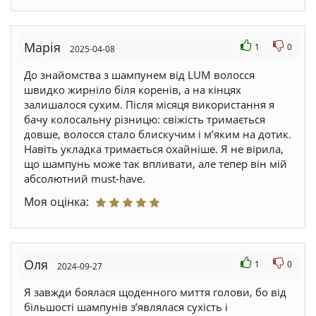
Марія
1
0
2025-04-08
До знайомства з шампунем від LUM волосся
швидко жирніло біля коренів, а на кінцях
залишалося сухим. Після місяця використання я
бачу колосальну різницю: свіжість тримається
довше, волосся стало блискучим і м’яким на дотик.
Навіть укладка тримається охайніше. Я не вірила,
що шампунь може так впливати, але тепер він мій
абсолютний must-have.
Моя оцінка:
Оля
1
0
2024-09-27
Я завжди боялася щоденного миття голови, бо від
більшості шампунів з’являлася сухість і