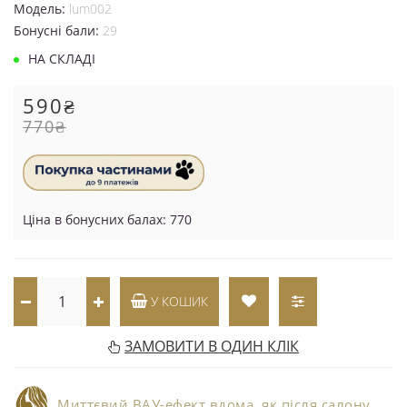
Модель:
lum002
Бонусні бали:
29
НА СКЛАДІ
590₴
770₴
Ціна в бонусних балах: 770
У КОШИК
ЗАМОВИТИ В ОДИН КЛІК
Миттєвий ВАУ-ефект вдома, як після салону