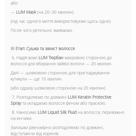
або
—
LUM Mask
(на 20–30 хвилин)
(під час одного миття використовуємо щось одне).
Після чого ретельно змиваємо.
III Етап: Сушка та захист волосся
6. Надягаємо
LUM Тюрбан
махровою стороною до
волосся для вбирання зайвої вологи — 20 хвилин.
Далі — шовковою стороною для пригладжування
кутикули — ще 10 хвилин.
(або одразу шовковою стороною на 20 хвилин)
7. Розподіляємо по довжині
LUM Keratin Protective
Spray
та укладаємо волосся феном або праскою.
8. Наносимо
LUM Liquid Silk Fluid
на волосся, переважно
на кінчики.
Залишки рівномірно розподіляємо по довжині,
відступаючи від коренів.