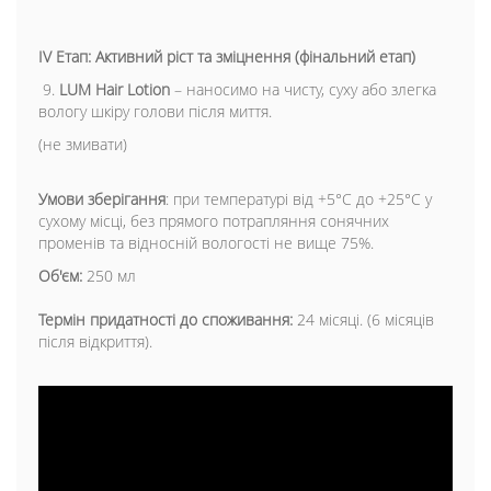
IV Етап: Активний ріст та зміцнення (фінальний етап)
9.
LUM Hair Lotion
– наносимо на чисту, суху або злегка
вологу шкіру голови після миття.
(не змивати)
Умови зберігання
: при температурі від +5°С до +25°С у
сухому місці, без прямого потрапляння сонячних
променів та відносній вологості не вище 75%.
Об'єм:
250 мл
Термін придатності до споживання:
24 місяці. (6 місяців
після відкриття).