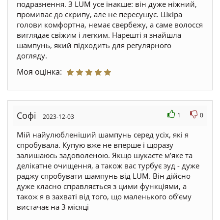
подразнення. З LUM усе інакше: він дуже ніжний,
промиває до скрипу, але не пересушує. Шкіра
голови комфортна, немає свербежу, а саме волосся
виглядає свіжим і легким. Нарешті я знайшла
шампунь, який підходить для регулярного
догляду.
Моя оцінка:
Софі
1
0
2023-12-03
Мій найулюбленіший шампунь серед усіх, які я
спробувала. Купую вже не вперше і щоразу
залишаюсь задоволеною. Якщо шукаєте мʼяке та
делікатне очищення, а також вас турбує зуд - дуже
раджу спробувати шампунь від LUM. Він дійсно
дуже класно справляється з цими функціями, а
також я в захваті від того, що маленького об’єму
вистачає на 3 місяці