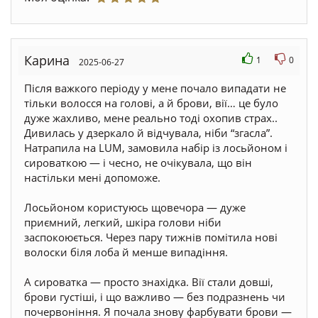
Карина
1
0
2025-06-27
Після важкого періоду у мене почало випадати не
тільки волосся на голові, а й брови, вії… це було
дуже жахливо, мене реально тоді охопив страх..
Дивилась у дзеркало й відчувала, ніби “згасла”.
Натрапила на LUM, замовила набір із лосьйоном і
сироваткою — і чесно, не очікувала, що він
настільки мені допоможе.
Лосьйоном користуюсь щовечора — дуже
приємний, легкий, шкіра голови ніби
заспокоюється. Через пару тижнів помітила нові
волоски біля лоба й менше випадіння.
А сироватка — просто знахідка. Вії стали довші,
брови густіші, і що важливо — без подразнень чи
почервоніння. Я почала знову фарбувати брови —