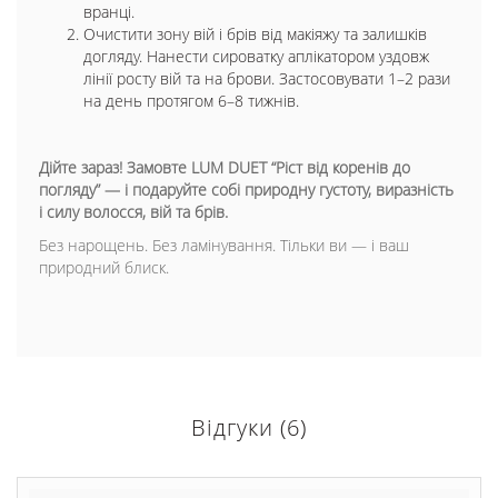
вранці.
Очистити зону вій і брів від макіяжу та залишків
догляду. Нанести сироватку аплікатором уздовж
лінії росту вій та на брови. Застосовувати 1–2 рази
на день протягом 6–8 тижнів.
Дійте зараз! Замовте LUM DUET “Ріст від коренів до
погляду” — і подаруйте собі природну густоту, виразність
і силу волосся, вій та брів.
Без нарощень. Без ламінування. Тільки ви — і ваш
природний блиск.
Відгуки (6)