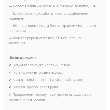
— Волосся повільно росте або схильне до випадіння
— Шкіра голови суха або чутлива, з ослабленими
коренями
— Вії стали коротшими, а брови втратили чіткість, мають
прогалини
— Хочете природної густоти вій без нарощень і
косметики
Що ви отримаєте:
✔ Видимий ефект уже через 2–3 тижні
✔ Густе, блискуче, сильне волосся
✔ Баланс шкіри, легкість, натуральний вигляд
✔ Виразні, здорові вії та брови
✔ Продовження ефекту ламінування та захист після
косметичних втручань