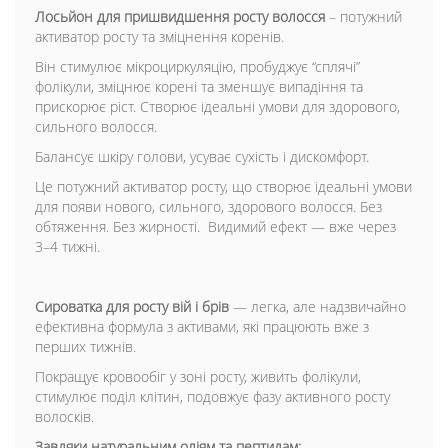
Лосьйон для пришвидшення росту волосся
– потужний
активатор росту та зміцнення коренів.
Він стимулює мікроциркуляцію, пробуджує “сплячі”
фолікули, зміцнює корені та зменшує випадіння та
прискорює ріст. Створює ідеальні умови для здорового,
сильного волосся.
Балансує шкіру голови, усуває сухість і дискомфорт.
Це потужний активатор росту, що створює ідеальні умови
для появи нового, сильного, здорового волосся. Без
обтяження. Без жирності. Видимий ефект — вже через
3–4 тижні.
Сироватка для росту вій і брів
— легка, але надзвичайно
ефективна формула з активами, які працюють вже з
перших тижнів.
Покращує кровообіг у зоні росту, живить фолікули,
стимулює поділ клітин, подовжує фазу активного росту
волосків.
Завдяки натуральним оліям та пептидам: