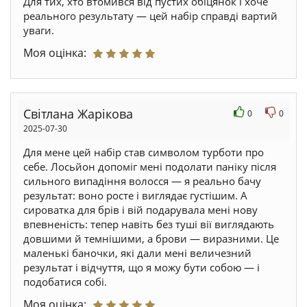
Для тих, хто втомився від пустих обіцянок і хоче
реального результату — цей набір справді вартий
уваги.
Моя оцінка:
Світлана Жарікова
0
0
2025-07-30
Для мене цей набір став символом турботи про
себе. Лосьйон допоміг мені подолати паніку після
сильного випадіння волосся — я реально бачу
результат: воно росте і виглядає густішим. А
сироватка для брів і вій подарувала мені нову
впевненість: тепер навіть без туші вії виглядають
довшими й темнішими, а брови — виразними. Це
маленькі баночки, які дали мені величезний
результат і відчуття, що я можу бути собою — і
подобатися собі.
Моя оцінка: