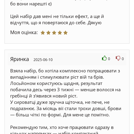
бо вони нарешті є)
Цей набір дав мені не тільки ефект, а ще й
відчуття, що я повертаюся до себе. Дякую
Моя оцінка:
Яринка
0
0
2025-06-10
Взяла набір, бо хотіла комплексно попрацювати з
випадінням і стимулювати ріст вій та брів.
Лосьйоном користуюсь щодня, результат
побачила десь через 3 тижні — менше волосся на
гребінці й зʼявився новий ріст.
У сироватці дуже зручна щіточка, не пече, не
подразнює. За місяць вії стали трохи довші, брови
— більш чіткі по формі. Для мене це помітно.
Рекомендую тим, хто хоче працювати одразу в
кількох напрямках — набір компактний,