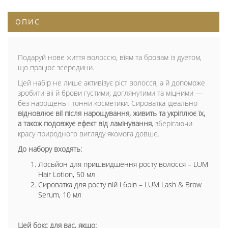
ОПИС
Подаруй нове життя волоссю, віям та бровам із дуетом,
що працює зсередини.
Цей набір не лише активізує ріст волосся, а й допоможе
зробити вії й брови густими, доглянутими та міцними —
без нарощень і тонни косметики. Сироватка ідеально
відновлює вії після нарощування, живить та укріплює їх,
а також подовжує ефект від ламінування
, зберігаючи
красу природного вигляду якомога довше.
До набору входять:
Лосьйон для пришвидшення росту волосся – LUM
Hair Lotion, 50 мл
Сироватка для росту вій і брів – LUM Lash & Brow
Serum, 10 мл
Цей бокс для вас, якщо: