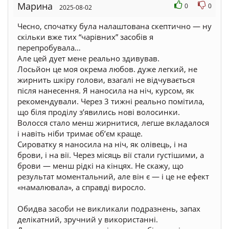
Марина
0
0
2025-08-02
Чесно, спочатку була налаштована скептично — ну
скільки вже тих “чарівних” засобів я
перепробувала…
Але цей дует мене реально здивував.
Лосьйон це моя окрема любов. дуже легкий, не
жирнить шкіру голови, взагалі не відчувається
після нанесення. Я наносила на ніч, курсом, як
рекомендували. Через 3 тижні реально помітила,
що біля проділу з’явились нові волосинки.
Волосся стало менш жирнитися, легше вкладалося
і навіть ніби тримає обʼєм краще.
Сироватку я наносила на ніч, як олівець, і на
брови, і на вії. Через місяць вії стали густішими, а
брови — менш рідкі на кінцях. Не скажу, що
результат моментальний, але він є — і це не ефект
«намалювала», а справді виросло.
⠀
Обидва засоби не викликали подразнень, запах
делікатний, зручний у використанні.