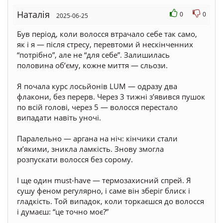
Наталія
0
0
2025-06-25
Був період, коли волосся втрачало себе так само,
як і я — після стресу, перевтоми й нескінченних
“потрібно”, але не “для себе”. Залишилась
половина об’єму, кожне миття — сльози.
⠀
Я почала курс лосьйонів LUM — одразу два
флакони, без перерв. Через 3 тижні з’явився пушок
по всій голові, через 5 — волосся перестало
випадати навіть уночі.
⠀
Паралельно — аргана на ніч: кінчики стали
мʼякими, зникла ламкість. Знову змогла
розпускати волосся без сорому.
⠀
І ще один must-have — термозахисний спрей. Я
сушу феном регулярно, і саме він зберіг блиск і
гладкість. Той випадок, коли торкаєшся до волосся
і думаєш: “це точно моє?”
⠀