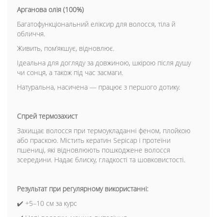
Арганова олія (100%)
Багатофункціональний еліксир для волосся, тіла й
обличчя.
Живить, пом’якшує, відновлює.
Ідеальна для догляду за довжиною, шкірою після душу
чи сонця, а також під час засмаги.
Натуральна, насичена — працює з першого дотику.
Спрей термозахист
Захищає волосся при термоукладанні феном, плойкою
або праскою. Містить кератин Sepicap і протеїни
пшениці, які відновлюють пошкоджене волосся
зсередини. Надає блиску, гладкості та шовковистості.
Результат при регулярному використанні:
✔️ +5–10 см за курс