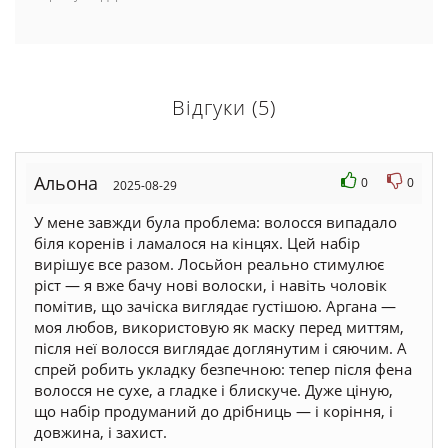
Відгуки (5)
Альона
0
0
2025-08-29
У мене завжди була проблема: волосся випадало
біля коренів і ламалося на кінцях. Цей набір
вирішує все разом. Лосьйон реально стимулює
ріст — я вже бачу нові волоски, і навіть чоловік
помітив, що зачіска виглядає густішою. Аргана —
моя любов, використовую як маску перед миттям,
після неї волосся виглядає доглянутим і сяючим. А
спрей робить укладку безпечною: тепер після фена
волосся не сухе, а гладке і блискуче. Дуже ціную,
що набір продуманий до дрібниць — і коріння, і
довжина, і захист.