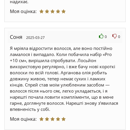
надихає.
Моя оцінка:
Соня
0
0
2025-03-27
Я мріяла відростити волосся, але воно постійно
ламалося і випадало. Коли побачила набір «Pro
+10 см», вирішила спробувати. Лосьйон
використовую регулярно, і вже бачу нові короткі
волоски по всій голові. Арганова олія робить
довжину живою, тепер немає сухих і ламких
кінців. Спрей став моїм улюбленим засобом —
волосся після нього сяє, легко укладається, і я
нарешті почала ловити компліменти, що в мене
гарне, доглянуте волосся. Нарешті знову з’явилася
впевненість у собі.
Моя оцінка: