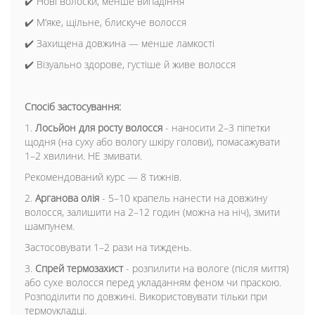
✔️ Нові волоски, менше випадіння
✔️ Мʼяке, щільне, блискуче волосся
✔️ Захищена довжина — менше ламкості
✔️ Візуально здорове, густіше й живе волосся
Спосіб застосування:
1.
Лосьйон для росту волосся
- наносити 2–3 піпетки
щодня (на суху або вологу шкіру голови), помасажувати
1–2 хвилини. НЕ змивати.
Рекомендований курс — 8 тижнів.
2.
Арганова олія
- 5–10 крапель нанести на довжину
волосся, залишити на 2–12 годин (можна на ніч), змити
шампунем.
Застосовувати 1–2 рази на тиждень.
3.
Спрей термозахист
- розпилити на вологе (після миття)
або сухе волосся перед укладанням феном чи праскою.
Розподілити по довжині. Використовувати тільки при
термоукладці.