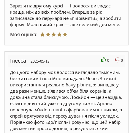
Зараз я на другому курсі — і волосся виглядає
краще, ніж до всіх проблем. Вперше за рік
записалась до перукаря не «підрівняти», а зробити
форму. Маленький крок — але великий для мене.
Моя оцінка:
Інесса
0
0
2025-05-13
До цього набору моє волосся виглядало тьмяним,
безжиттєвим і постійно випадало. Через 3 тижні
використання я реально бачу різницю: випадає у
два рази менше, з’явився об’єм біля коренів, а
довжина стала блискучою. Лосьйон — це знахідка,
ефект відчутний уже на другому тижні. Аргана
повернула м’якість навіть фарбованим кінчикам, а
спрей врятував від пересушування після укладок.
Порівнюю фото «до/після» і розумію, що цей набір
дав мені не просто догляд, а результат, який