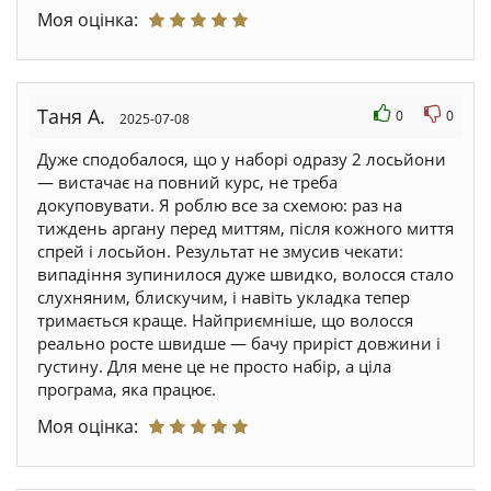
Моя оцінка:
Таня А.
0
0
2025-07-08
Дуже сподобалося, що у наборі одразу 2 лосьйони
— вистачає на повний курс, не треба
докуповувати. Я роблю все за схемою: раз на
тиждень аргану перед миттям, після кожного миття
спрей і лосьйон. Результат не змусив чекати:
випадіння зупинилося дуже швидко, волосся стало
слухняним, блискучим, і навіть укладка тепер
тримається краще. Найприємніше, що волосся
реально росте швидше — бачу приріст довжини і
густину. Для мене це не просто набір, а ціла
програма, яка працює.
Моя оцінка: