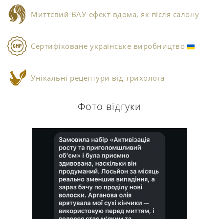
Миттєвий ВАУ-ефект вдома, як після салону
Сертифіковане українське виробництво
Унікальні рецептури від трихолога
Фото відгуки