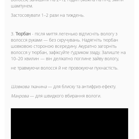
шампунем.
Застосовувати 1–2 рази на тиждень.
3.
Тюрбан
- після миття легенько відтисніть вологу з
волосся руками — без скручувань. Надягніть тюрбан
шовковою стороною всередину. Акуратно загорніть
волосся у тюрбан, зафіксуйте ґудзиком ззаду. Залиште на
10–20 хвилин — він делікатно поглине зайву вологу,
не травмуючи волосся й не провокуючи пухнастість.
Шовкова тканина
— для блиску та антифриз-ефекту.
Махрова
— для швидкого вбирання вологи.