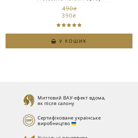
490₴
390₴
У КОШИК
Миттєвий ВАУ-ефект вдома,
як після салону
Сертифіковане українське
виробництво
Унікальні рецептури