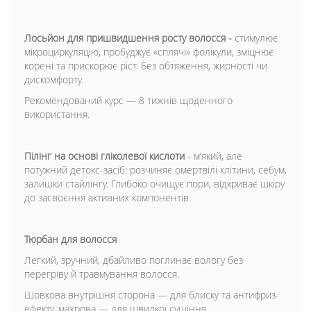
Лосьйон для пришвидшення росту волосся -
стимулює
мікроциркуляцію, пробуджує «сплячі» фолікули, зміцнює
корені та прискорює ріст. Без обтяження, жирності чи
дискомфорту.
Рекомендований курс — 8 тижнів щоденного
використання.
Пілінг на основі гліколевої кислоти
- мʼякий, але
потужний детокс-засіб: розчиняє омертвілі клітини, себум,
залишки стайлінгу. Глибоко очищує пори, відкриває шкіру
до засвоєння активних компонентів.
Тюрбан для волосся
Легкий, зручний, дбайливо поглинає вологу без
перегріву й травмування волосся.
Шовкова внутрішня сторона — для блиску та антифриз-
ефекту, махрова — для швидкої сушіння.