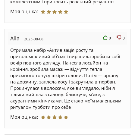
комплексним і приносить реальний результат.
Моя оцінка:
Alla
0
0
2025-08-08
Отримала набір «Активізація росту та
приголомшливий обʼєм» і вирішила зробити собі
вечір повного догляду. Нанесла лосьйон на
коріння, зробила масаж — відчуття тепла і
приємного тонусу шкіри голови. Потім — аргану
на довжину, заплела косу і закрутила в тюрбан.
Прокинулася з волоссям, яке виглядало, ніби я
тільки вийшла з салону: блискуче, м’яке, з
акуратними кінчиками. Це стало моїм маленьким
ритуалом турботи про себе
Моя оцінка: