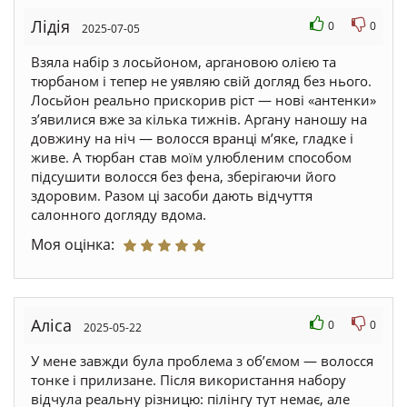
Лідія
0
0
2025-07-05
Взяла набір з лосьйоном, аргановою олією та
тюрбаном і тепер не уявляю свій догляд без нього.
Лосьйон реально прискорив ріст — нові «антенки»
з’явилися вже за кілька тижнів. Аргану наношу на
довжину на ніч — волосся вранці м’яке, гладке і
живе. А тюрбан став моїм улюбленим способом
підсушити волосся без фена, зберігаючи його
здоровим. Разом ці засоби дають відчуття
салонного догляду вдома.
Моя оцінка:
Аліса
0
0
2025-05-22
У мене завжди була проблема з об’ємом — волосся
тонке і прилизане. Після використання набору
відчула реальну різницю: пілінгу тут немає, але