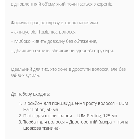
відновлення й обʼєму, який починається з коренів.
Формула працює одразу в трьох напрямках:
– активує ріст і зміцнює волосся,
– глибоко живить довжину без обтяження,
– дбайливо сушить, зберігаючи здоровʼя структури.
Ідеальний для тих, хто хоче відростити волосся, але без
зайвих зусиль.
До набору входять:
Лосьйон для пришвидшення росту волосся – LUM
Hair Lotion, 50 мл
Пілінг для шкіри голови – LUM Peeling, 125 мл
Тюрбан для волосся – Двосторонній (махра + ніжна
шовкова тканина)