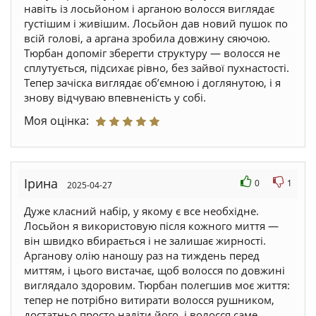
навіть із лосьйоном і арганою волосся виглядає
густішим і живішим. Лосьйон дав новий пушок по
всій голові, а аргана зробила довжину сяючою.
Тюрбан допоміг зберегти структуру — волосся не
сплутується, підсихає рівно, без зайвої пухнастості.
Тепер зачіска виглядає обʼємною і доглянутою, і я
знову відчуваю впевненість у собі.
Моя оцінка:
Ірина
0
1
2025-04-27
Дуже класний набір, у якому є все необхідне.
Лосьйон я використовую після кожного миття —
він швидко вбирається і не залишає жирності.
Арганову олію наношу раз на тиждень перед
миттям, і цього вистачає, щоб волосся по довжині
виглядало здоровим. Тюрбан полегшив моє життя:
тепер не потрібно витирати волосся рушником,
достатньо просто надіти його, і волосся саме