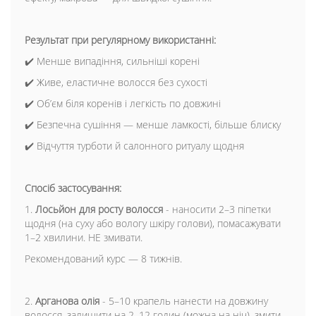
Результат при регулярному використанні:
✔️ Менше випадіння, сильніші корені
✔️ Живе, еластичне волосся без сухості
✔️ Обʼєм біля коренів і легкість по довжині
✔️ Безпечна сушіння — менше ламкості, більше блиску
✔️ Відчуття турботи й салонного ритуалу щодня
Спосіб застосування:
1.
Лосьйон для росту волосся
- наносити 2–3 піпетки
щодня (на суху або вологу шкіру голови), помасажувати
1–2 хвилини. НЕ змивати.
Рекомендований курс — 8 тижнів.
2.
Арганова олія
- 5–10 крапель нанести на довжину
волосся, залишити на 2–12 годин (можна на ніч), змити