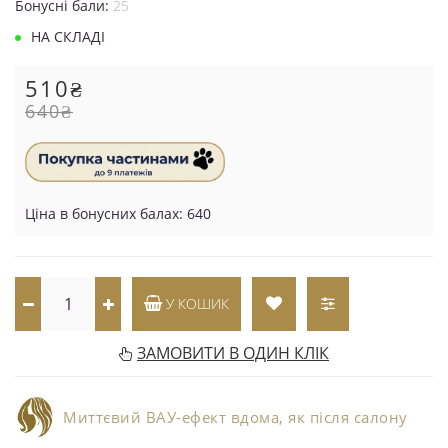
Бонусні бали:
25
НА СКЛАДІ
510₴
640₴
Ціна в бонусних балах: 640
У КОШИК
ЗАМОВИТИ В ОДИН КЛІК
Миттєвий ВАУ-ефект вдома, як після салону