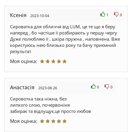
Ксенія
1
0
2023-10-04
Сироватка для обличчя від LUM, це те що я беру
наперед , бо частіше її розбирають у першу чергу
Дуже полюбляю її , шкіра пружна , наповнена. Вже
користуюсь нею близько року та бачу приємний
результат
Моя оцінка:
Анастасія
0
0
2023-08-26
Сировотка така ніжна, без
липкого слою, почервоніня
забирає та відлущує,це просто любов
Моя оцінка: