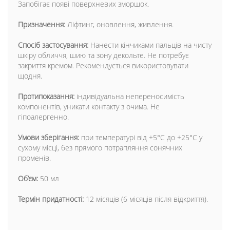
Запобігає появі поверхневих зморшок.
Призначення:
Ліфтинг, оновлення, живлення.
Спосіб застосування:
Нанести кінчиками пальців на чисту
шкіру обличчя, шию та зону декольте. Не потребує
закриття кремом. Рекомендується використовувати
щодня.
Протипоказання:
індивідуальна непереносимість
компонентів, уникати контакту з очима. Не
гіпоалергенно.
Умови зберігання:
при температурі від +5°С до +25°С у
сухому місці, без прямого потрапляння сонячних
променів.
Об’єм:
50 мл
Термін придатності:
12 місяців (6 місяців після відкриття).