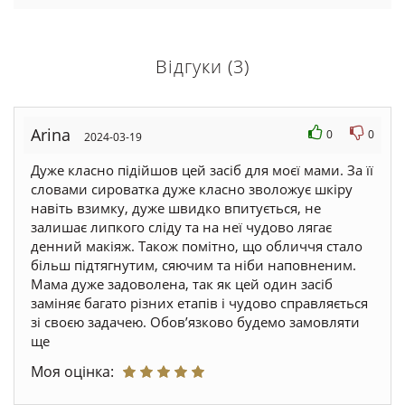
Відгуки (3)
Arina
0
0
2024-03-19
Дуже класно підійшов цей засіб для моєї мами. За її
словами сироватка дуже класно зволожує шкіру
навіть взимку, дуже швидко впитується, не
залишає липкого сліду та на неї чудово лягає
денний макіяж. Також помітно, що обличчя стало
більш підтягнутим, сяючим та ніби наповненим.
Мама дуже задоволена, так як цей один засіб
заміняє багато різних етапів і чудово справляється
зі своєю задачею. Обовʼязково будемо замовляти
ще
Моя оцінка: