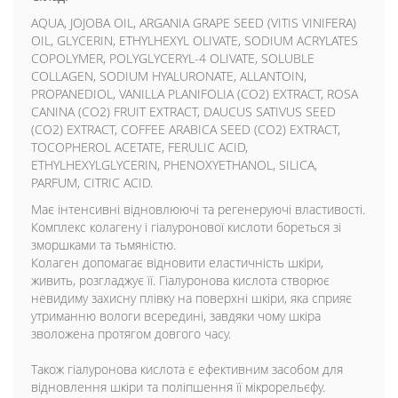
AQUA, JOJOBA OIL, ARGANIA GRAPE SEED (VITIS VINIFERA)
OIL, GLYCERIN, ETHYLHEXYL OLIVATE, SODIUM ACRYLATES
COPOLYMER, POLYGLYCERYL-4 OLIVATE, SOLUBLE
COLLAGEN, SODIUM HYALURONATE, ALLANTOIN,
PROPANEDIOL, VANILLA PLANIFOLIA (CO2) EXTRACT, ROSA
CANINA (CO2) FRUIT EXTRACT, DAUCUS SATIVUS SEED
(CO2) EXTRACT, COFFEE ARABICA SEED (CO2) EXTRACT,
TOCOPHEROL ACETATE, FERULIC ACID,
ETHYLHEXYLGLYCERIN, PHENOXYETHANOL, SILICA,
PARFUM, CITRIC ACID.
Має інтенсивні відновлюючі та регенеруючі властивості.
Комплекс колагену і гіалуронової кислоти бореться зі
зморшками та тьмяністю.
Колаген допомагає відновити еластичність шкіри,
живить, розгладжує її. Гіалуронова кислота створює
невидиму захисну плівку на поверхні шкіри, яка сприяє
утриманню вологи всередині, завдяки чому шкіра
зволожена протягом довгого часу.
Також гіалуронова кислота є ефективним засобом для
відновлення шкіри та поліпшення її мікрорельєфу.