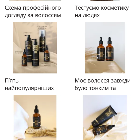
Схема професійного
Тестуємо косметику
догляду за волоссям
на людях
П’ять
Моє волосся завжди
найпопулярніших
було тонким та
запитів жінок до мене
схильним до ламкості
як до трихолога